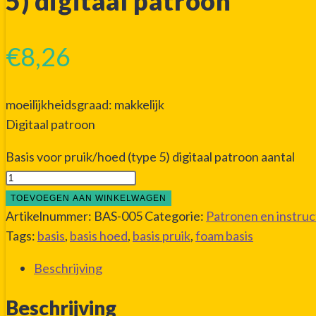
5) digitaal patroon
€
8,26
moeilijkheidsgraad: makkelijk
Digitaal patroon
Basis voor pruik/hoed (type 5) digitaal patroon aantal
TOEVOEGEN AAN WINKELWAGEN
Artikelnummer:
BAS-005
Categorie:
Patronen en instruc
Tags:
basis
,
basis hoed
,
basis pruik
,
foam basis
Beschrijving
Beschrijving