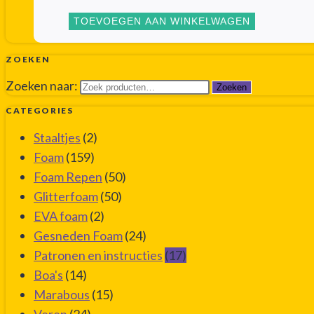
TOEVOEGEN AAN WINKELWAGEN
ZOEKEN
Zoeken naar:
Zoeken
CATEGORIES
Staaltjes
(2)
Foam
(159)
Foam Repen
(50)
Glitterfoam
(50)
EVA foam
(2)
Gesneden Foam
(24)
Patronen en instructies
(17)
Boa's
(14)
Marabous
(15)
Veren
(24)