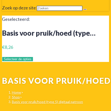
Zoek op deze site
Geselecteerd:
Basis voor pruik/hoed (type…
€
8,26
Selecteer de opties
BASIS VOOR PRUIK/HOED 
Home
>
Shop
>
Basis voor pruik/hoed (type 5) digitaal patroon