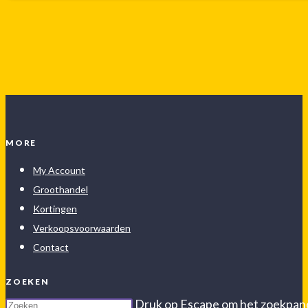
MORE
My Account
Groothandel
Kortingen
Verkoopsvoorwaarden
Contact
ZOEKEN
Druk op Escape om het zoekpanee